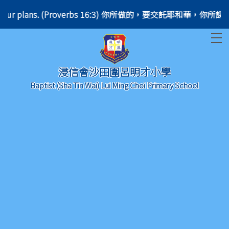
ish your plans. (Proverbs 16:3) 你所做的，要交託耶和華，你所謀的，就
T
浸信會沙田圍呂明才小學
Baptist (Sha Tin Wai) Lui Ming Choi Primary School