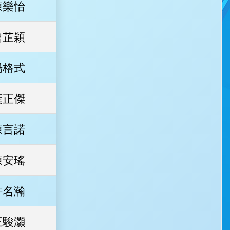
陳樂怡
曾芷穎
楊格式
葉正傑
陳言諾
陳安瑤
許名瀚
王駿灝