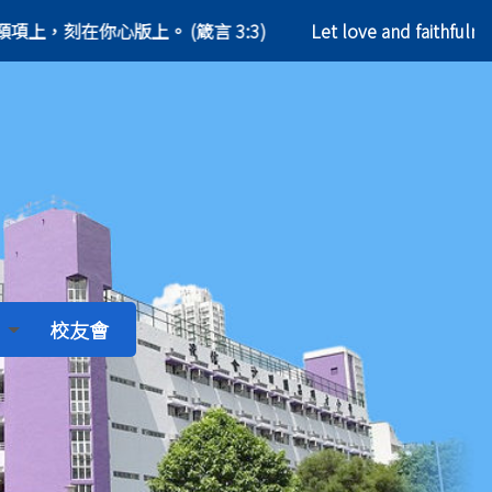
，要繫在你頸項上，刻在你心版上。 (箴言 3:3)
Let love and faithfuln
校友會