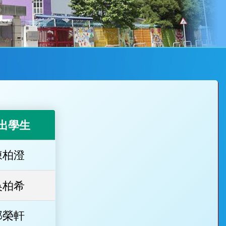
出學生
陳柏澄
吳柏希
郭榮軒