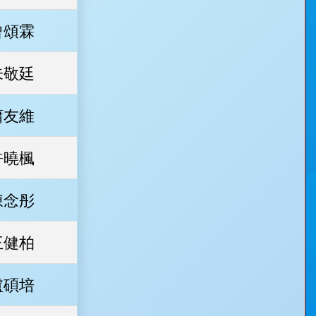
曾頌霖
朱敬廷
蕭友維
許曉楓
陳念彤
王健柏
盧碩培