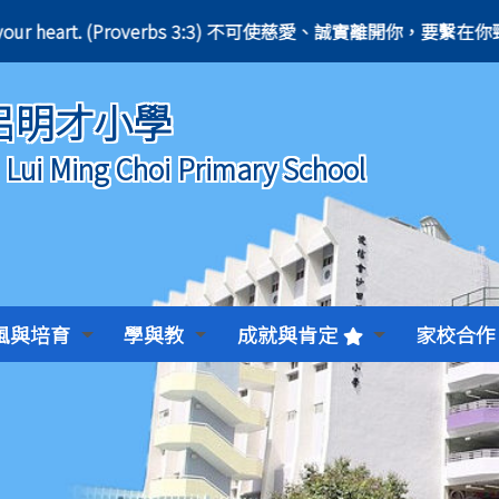
he tablet of your heart. (Proverbs 3:3) 不可使慈愛、誠實離開你
呂明才小學
) Lui Ming Choi Primary School
風與培育
學與教
成就與肯定
家校合作