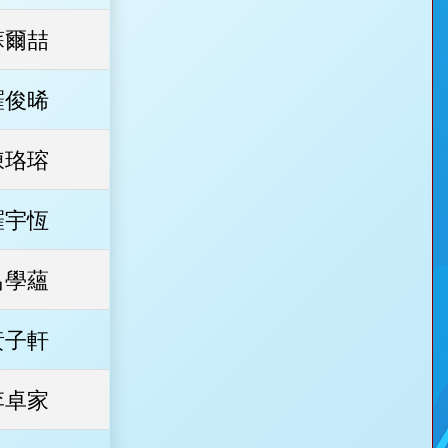
蘇爾喆
羅俊晞
陳珞瑢
羅宇恆
呂學蘊
黃子軒
李卓家