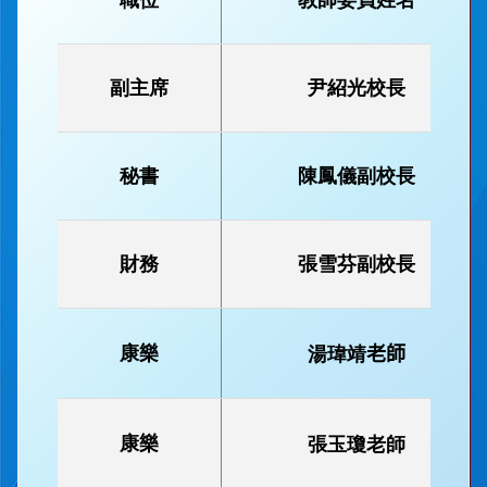
何家俊
康樂
Alex
副主席
尹紹光校長
秘書
陳鳳儀副校長
財務
張雪芬副校長
黃金港
康樂
Doubi
康樂
湯瑋靖
老師
康樂
張玉瓊老師
陳芷筠
編輯