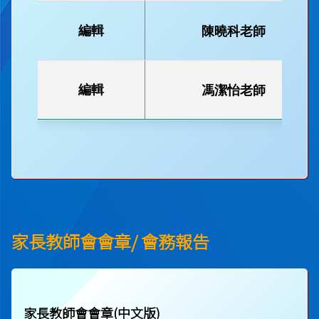
Jess
編輯
陳曉科老師
李善恩
編輯
馮潔怡老師
康樂
Ann
替代家長委員
陳秀妍
Becky
（秘書）
家長教師會會章/ 會務報告
替代家長委員
周永杰
（財務）
Jason
家長教師會會章(中文版)