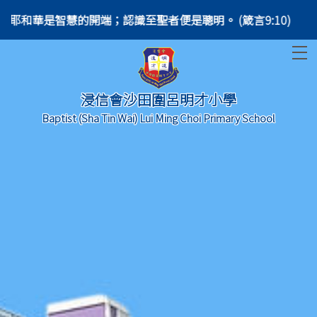
roverbs 9:10) 敬畏耶和華是智慧的開端；認識至聖者便是聰明。 (箴言9:10)
T
T
浸信會沙田圍呂明才小學
Baptist (Sha Tin Wai) Lui Ming Choi Primary School