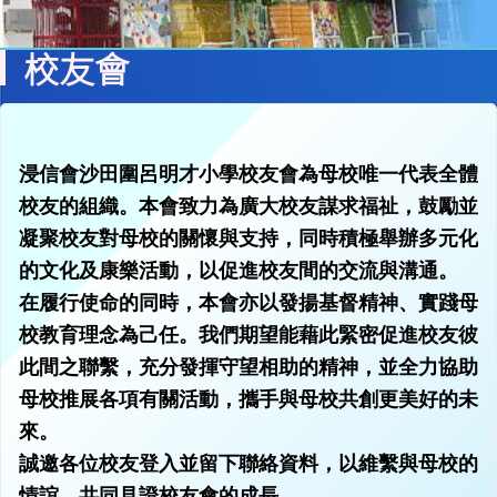
校友會
浸信會沙田圍呂明才小學校友會為母校唯一代表全體
校友的組織。本會致力為廣大校友謀求福祉，鼓勵並
凝聚校友對母校的關懷與支持，同時積極舉辦多元化
的文化及康樂活動，以促進校友間的交流與溝通。
在履行使命的同時，本會亦以發揚基督精神、實踐母
校教育理念為己任。我們期望能藉此緊密促進校友彼
此間之聯繫，充分發揮守望相助的精神，並全力協助
母校推展各項有關活動，攜手與母校共創更美好的未
來。
誠邀各位校友登入並留下聯絡資料，以維繫與母校的
情誼，共同見證校友會的成長。