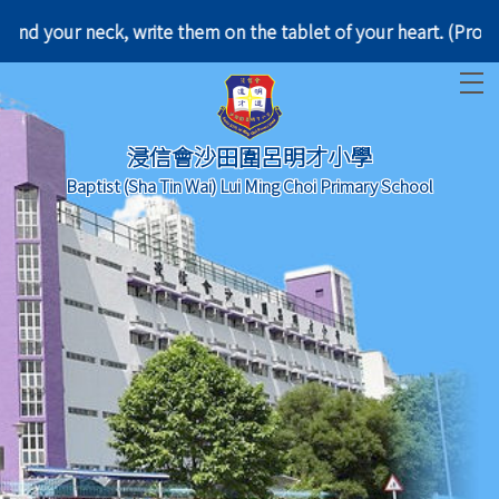
d them around your neck, write them on the tablet of
T
浸信會沙田圍呂明才小學
Baptist (Sha Tin Wai) Lui Ming Choi Primary School