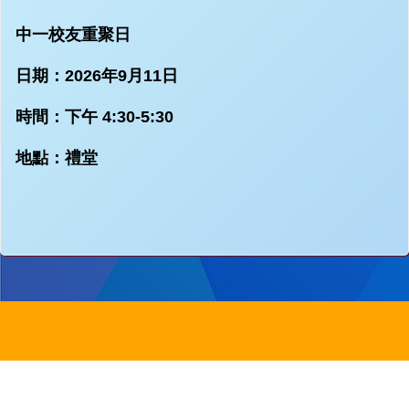
中一校友重聚日
日期：2026年9月11日
時間：下午
4:30-5:30
地點：禮堂
地址：
新界沙田圓洲角路八號
Address：
8 Yuen Chau Kok Road, Shatin, N.
電話：
2647 6242
傳真：
2635