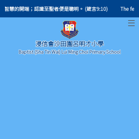
) 敬畏耶和華是智慧的開端；認識至聖者便是聰明。 (箴言9:10)
The fear of th
T
浸信會沙田圍呂明才小學
Baptist (Sha Tin Wai) Lui Ming Choi Primary School