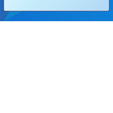
地址：
新界沙田圓洲角路八號
Address：
8 Yuen Chau Kok Road, Shatin, N.
電話：
2647 6242
傳真：
2635
電郵：
info@bstwlmc.edu.hk
Powered by
Friendly Portal System
v
10.62