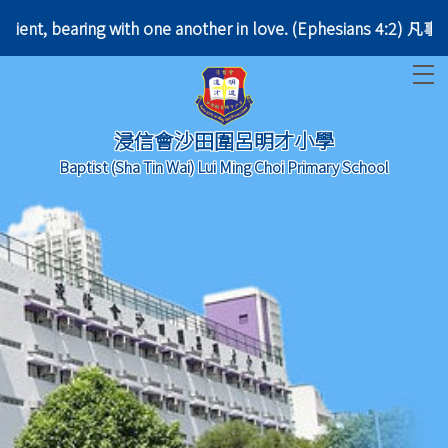
e patient, bearing with one another in love. (Ephe
T
浸信會沙田圍呂明才小學
Baptist (Sha Tin Wai) Lui Ming Choi Primary School