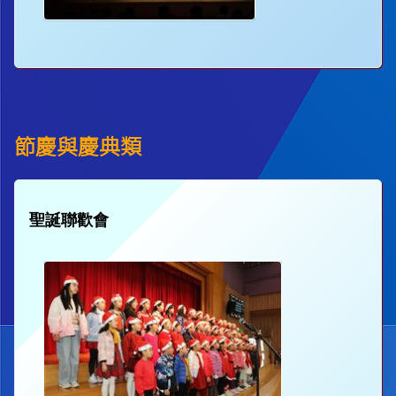
節慶與慶典類
聖誕聯歡會