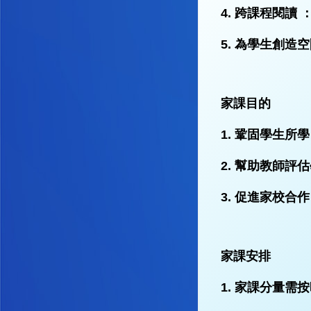
4. 跨課程閱
5. 為學生創造
家課目的
1. 鞏固學生
2. 幫助教師
3. 促進家校
家課安排
1. 家課分量需