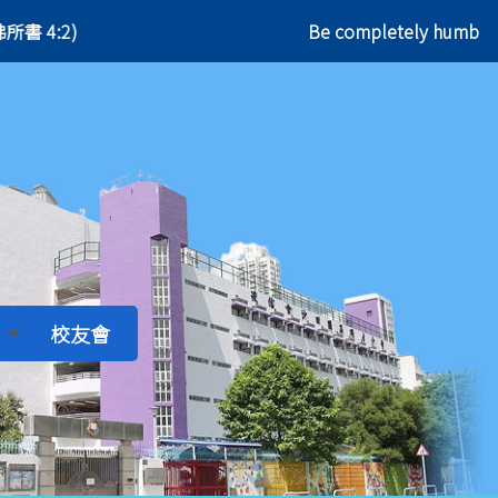
書 4:2)
Be completely humble 
校友會