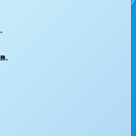
要。
務。