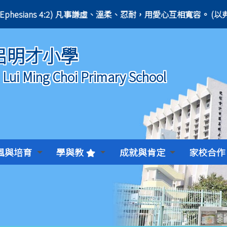
r in love. (Ephesians 4:2) 凡事謙虛、溫柔、忍耐，用愛心互相寬容。 (以弗所
呂明才小學
) Lui Ming Choi Primary School
風與培育
學與教
成就與肯定
家校合作