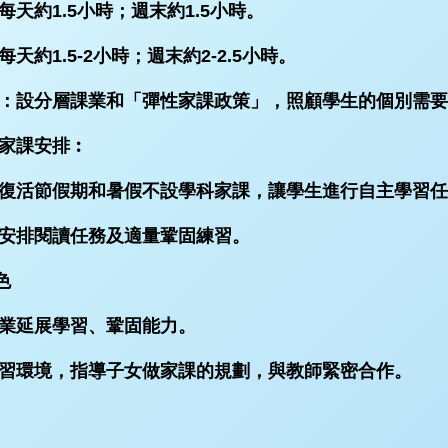
天約1.5小時；週末約1.5小時。
約1.5-2小時；週末約2-2.5小時。
方式：設分層課業和「彈性家課政策」，照顧學生的個別需
假家課安排︰
復活節假期和暑假不設學科家課，讓學生進行自主學習任
安排閱讀任務及適量鞏固練習。
色
業延展學習、鞏固能力。
習環境，指導子女做家課的規劃，與教師緊密合作。