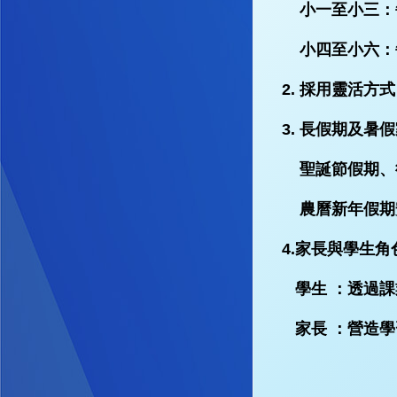
小一至小三：每
小四至小六：每天
2. 採用靈活
3. 長假期及暑
聖誕節假期、
農曆新年假期
4.家長與學生角
學生 ：透過課
家長 ：營造學