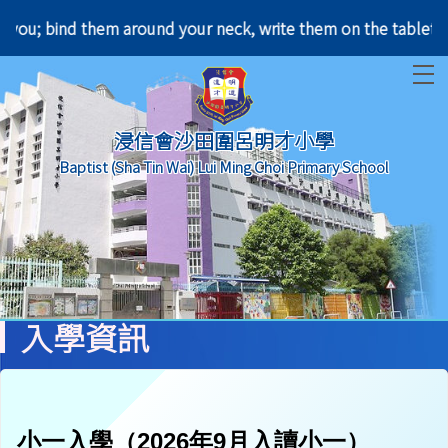
r leave you; bind them around your neck, write them
T
浸信會沙田圍呂明才小學
Baptist (Sha Tin Wai) Lui Ming Choi Primary School
入學資訊
小一入學
（
2026
年
9
月入讀
小
一
）