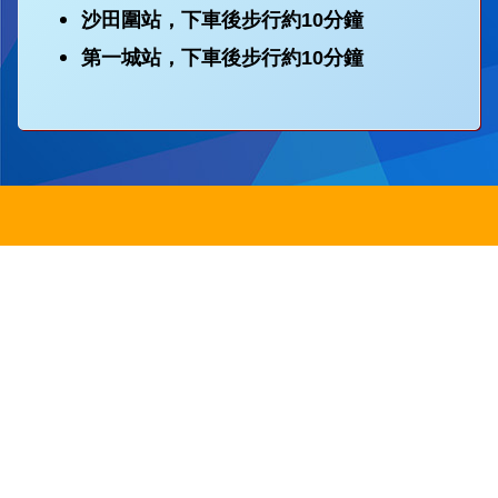
沙田圍站，下車後步行約10分鐘
第一城站，下車後步行約10分鐘
地址：
新界沙田圓洲角路八號
Address：
8 Yuen Chau Kok Road, Shatin, N.
電話：
2647 6242
傳真：
2635
電郵：
info@bstwlmc.edu.hk