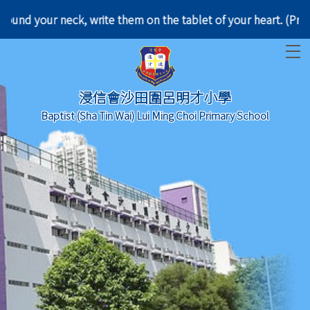
nd them around your neck, write them on the tablet o
T
浸信會沙田圍呂明才小學
Baptist (Sha Tin Wai) Lui Ming Choi Primary School