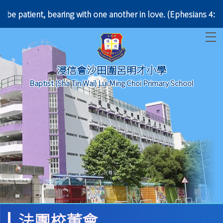
tle; be patient, bearing with one another in love. 
T
浸信會沙田圍呂明才小學
Baptist (Sha Tin Wai) Lui Ming Choi Primary School
法團校董會