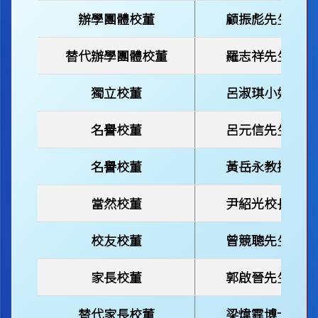
辦學團體校董
顧振彪先生
替代辦學團體校董
羅志祥
先生
獨立校董
呂淑琪小姐
名譽校董
呂元信先生
名譽校董
黃岳永教授
當然校董
尹紹光校長
校友校董
曾競聰先生
家長校董
郭啟晉先生
替代家長校董
梁煒霆博士