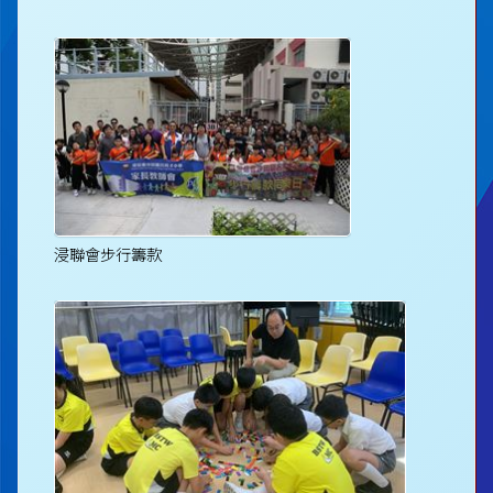
浸聯會步行籌款