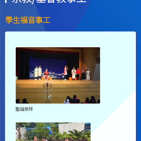
學生福音事工
聖誕崇拜