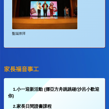
聖誕崇拜
家長福音事工
1.小一迎新活動 (挪亞方舟跳跳碰/沙呂小歡迎
你)
2.家長日間證書課程