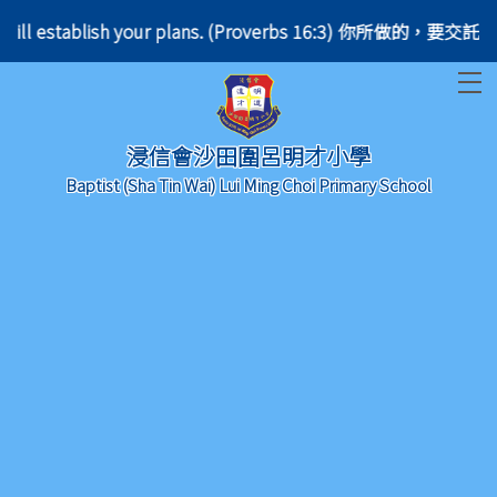
he will establish your plans. (Proverbs 16:3) 你所做
T
浸信會沙田圍呂明才小學
Baptist (Sha Tin Wai) Lui Ming Choi Primary School