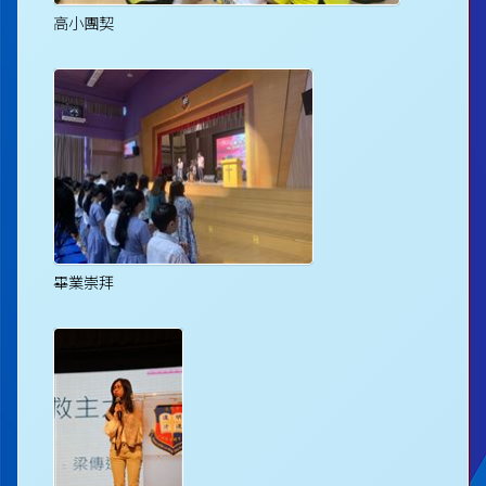
高小團契
畢業崇拜