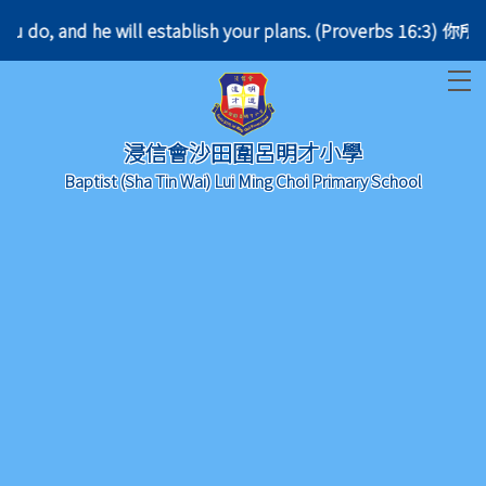
 you do, and he will establish your plans. (Prover
T
浸信會沙田圍呂明才小學
Baptist (Sha Tin Wai) Lui Ming Choi Primary School