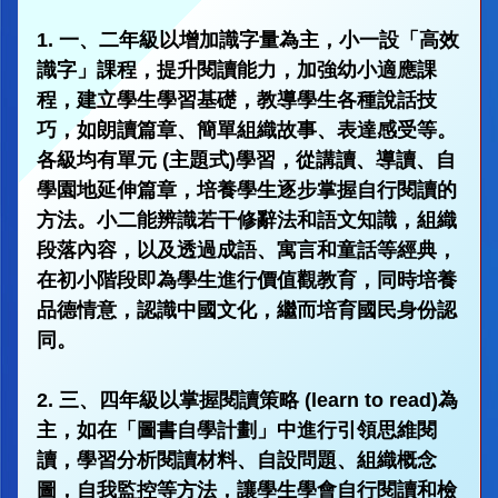
1. 一、二年級以增加識字量為主，小一設「高效
識字」課程，提升閱讀能力，加強幼小適應課
程，建立學生學習基礎，教導學生各種說話技
巧，如朗讀篇章、簡單組織故事、表達感受等。
各級均有單元 (主題式)學習，從講讀、導讀、自
學園地延伸篇章，培養學生逐步掌握自行閱讀的
方法。小二能辨識若干修辭法和語文知識，組織
段落內容，以及透過成語、寓言和童話等經典，
在初小階段即為學生進行價值觀教育，同時培養
品德情意，認識中國文化，繼而培育國民身份認
同。
2. 三、四年級以掌握閱讀策略 (learn to read)為
主，如在「圖書自學計劃」中進行引領思維閱
讀，學習分析閱讀材料、自設問題、組織概念
圖，自我監控等方法，讓學生學會自行閱讀和檢