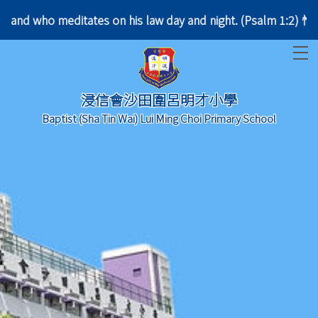
he Lord, and who meditates on his law day and night
T
浸信會沙田圍呂明才小學
Baptist (Sha Tin Wai) Lui Ming Choi Primary School