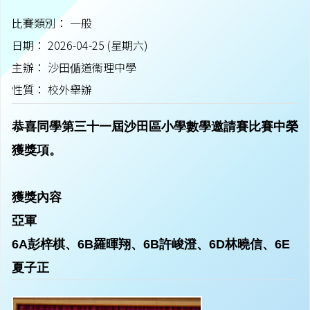
比賽類別： 一般
日期： 2026-04-25 (星期六)
主辦： 沙田偱道衞理中學
性質： 校外舉辦
恭喜同學第三十一屆沙田區小學數學邀請賽比賽中榮
獲獎項。
獲獎內容
亞軍
6A彭梓棋、6B羅暉翔、6B許峻澄、6D林曉信、6E
夏子正