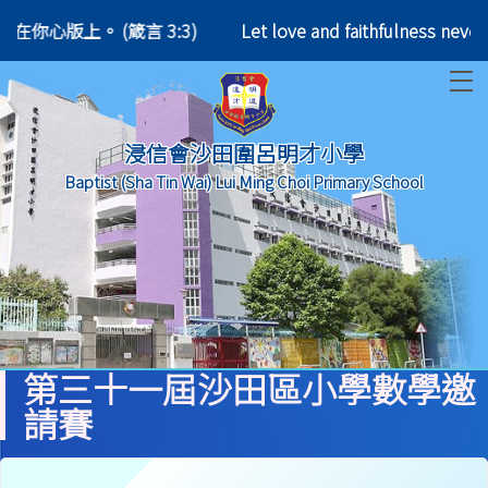
你頸項上，刻在你心版上。 (箴言 3:3)
Let love and faithfulness 
T
浸信會沙田圍呂明才小學
Baptist (Sha Tin Wai) Lui Ming Choi Primary School
第三十一屆沙田區小學數學邀
請賽