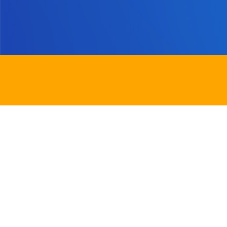
地址：
新界沙田圓洲角路八號
Address：
8 Yuen Chau Kok Road, Shatin, N.
電話：
2647 6242
傳真：
2635
電郵：
info@bstwlmc.edu.hk
Powered by
Friendly Portal System
v
10.62