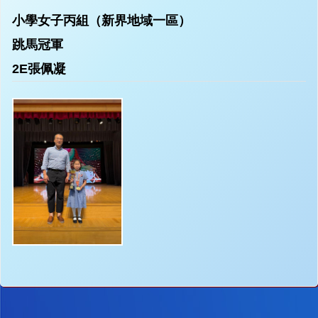
小學女子丙組（新界地域一區）
跳馬冠軍
2E張佩凝