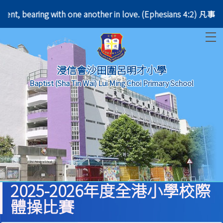
e patient, bearing with one another in love. (Ephe
T
浸信會沙田圍呂明才小學
Baptist (Sha Tin Wai) Lui Ming Choi Primary School
2025-2026年度全港小學校際
體操比賽