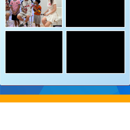
地址：
新界沙田圓洲角路八號
Address：
8 Yuen Chau Kok Road, Shatin, N.
電話：
2647 6242
傳真：
2635