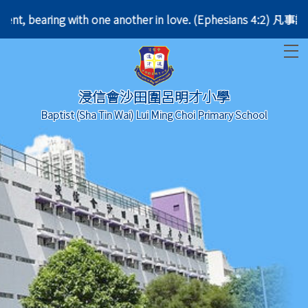
e patient, bearing with one another in love. (Ephes
T
浸信會沙田圍呂明才小學
Baptist (Sha Tin Wai) Lui Ming Choi Primary School