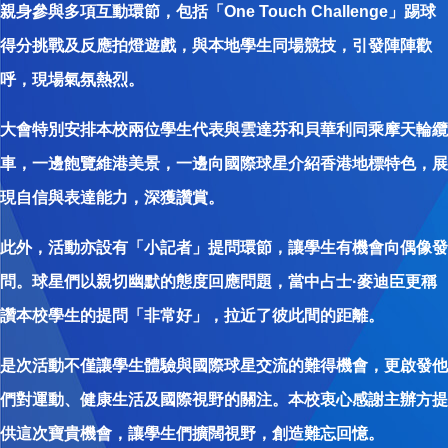
親身參與多項互動環節，包括「One Touch Challenge」踢球
得分挑戰及反應拍燈遊戲，與本地學生同場競技，引發陣陣歡
呼，現場氣氛熱烈。
大會特別安排本校兩位學生代表與雲達芬和貝華利同乘摩天輪纜
車，一邊飽覽維港美景，一邊向國際球星介紹香港地標特色，展
現自信與表達能力，深獲讚賞。
此外，活動亦設有「小記者」提問環節，讓學生有機會向偶像發
問。球星們以親切幽默的態度回應問題，當中占士·麥迪臣更稱
讚本校學生的提問「非常好」，拉近了彼此間的距離。
是次活動不僅讓學生體驗與國際球星交流的難得機會，更啟發他
們對運動、健康生活及國際視野的關注。本校衷心感謝主辦方提
供這次寶貴機會，讓學生們擴闊視野，創造難忘回憶。