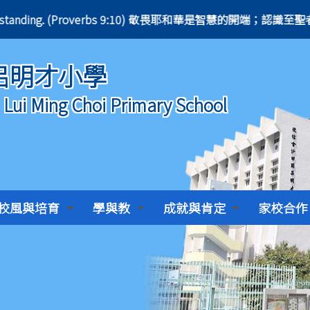
ly is understanding. (Proverbs 9:10) 敬畏耶和華是智慧的開端；認識
呂明才小學
) Lui Ming Choi Primary School
校風與培育
學與教
成就與肯定
家校合作