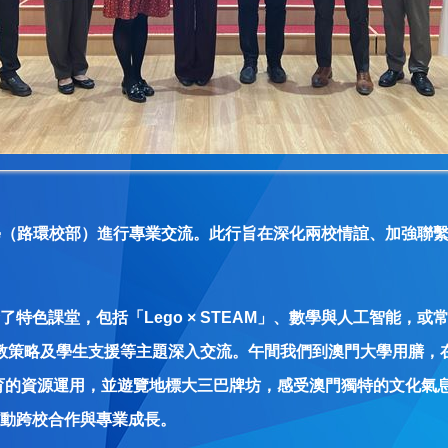
正中學（路環校部）進行專業交流。此行旨在深化兩校情誼、加強
特色課堂，包括「Lego × STEAM」、數學與人工智能，
與教策略及學生支援等主題深入交流。午間我們到澳門大學用膳，
教育的資源運用，並遊覽地標大三巴牌坊，感受澳門獨特的文化氣
動跨校合作與專業成長。