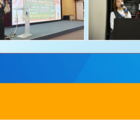
田圓洲角路八號
Addre
242
傳真：
2635 0132