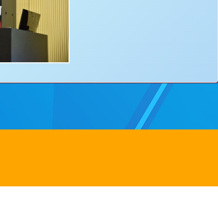
ss：
8 Yuen Chau Kok Road, Shatin, N.T.
電郵：
info@bstwlmc.edu.hk