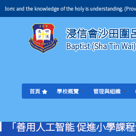
 of wisdom: and the knowledge of the holy is unders
浸信會沙田圍
Baptist (Sha Tin Wai
首頁
學校概覽
管理與組織
「善用人工智能 促進小學課