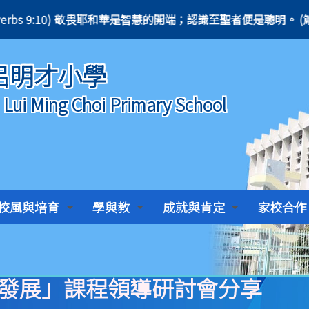
tanding. (Proverbs 9:10) 敬畏耶和華是智慧的開端；認識至聖者便是聰明。 (箴言
呂明才小學
) Lui Ming Choi Primary School
校風與培育
學與教
成就與肯定
家校合作
程發展」課程領導研討會分享