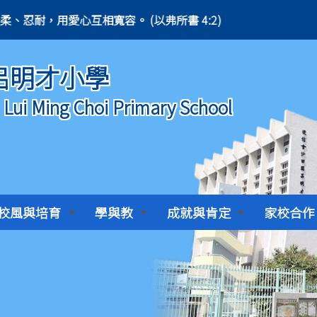
2) 凡事謙虛、溫柔、忍耐，用愛心互相寬容。 (以弗所書 4:2)
呂明才小學
) Lui Ming Choi Primary School
校風與培育
學與教
成就與肯定
家校合作