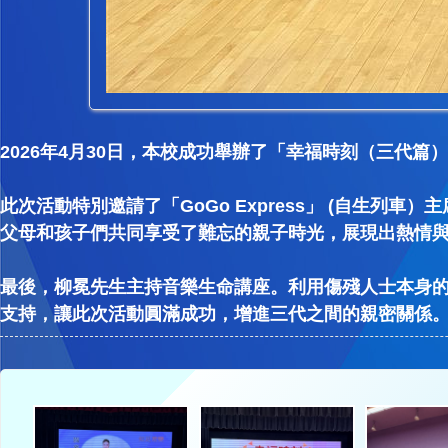
2026年4月30日，本校成功舉辦了「幸福時刻（三代
此次活動特別邀請了「GoGo Express」 (自生
父母和孩子們共同享受了難忘的親子時光，展現出熱情
最後，柳冕先生主持音樂生命講座。利用傷殘人士本身
支持，讓此次活動圓滿成功，增進三代之間的親密關係