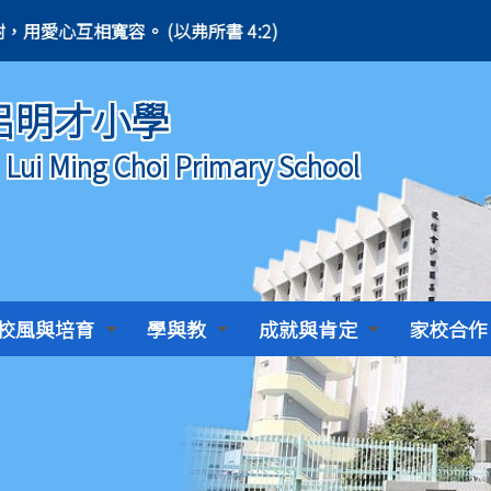
、溫柔、忍耐，用愛心互相寬容。 (以弗所書 4:2)
B
呂明才小學
) Lui Ming Choi Primary School
校風與培育
學與教
成就與肯定
家校合作