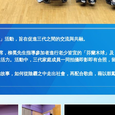
篇）」活動，旨在促進三代之間的交流與共融。
列車）主席，柳冕先生指導參加者進行老少皆宜的「芬蘭木球
與活力。活動中，三代家庭成員一同拍攝即影即有合照，
的故事，如何從陰霾之中走出社會，再配合歌曲，藉以鼓
。