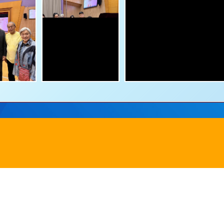
田圓洲角路八號
Addre
242
傳真：
2635 0132
Powered by
Friendly Portal System
v
10.62