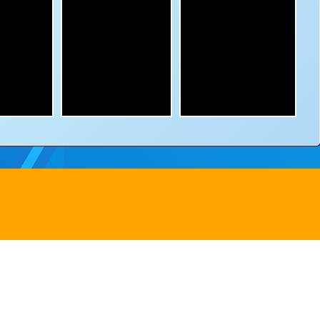
ss：
8 Yuen Chau Kok Road, Shatin, N.T.
電郵：
info@bstwlmc.edu.hk