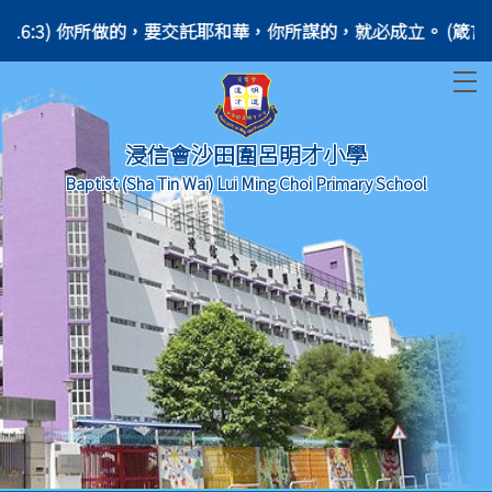
ans. (Proverbs 16:3) 你所做的，要交託耶和華，你所謀的，就必成立。 (箴言 1
T
浸信會沙田圍呂明才小學
Baptist (Sha Tin Wai) Lui Ming Choi Primary School