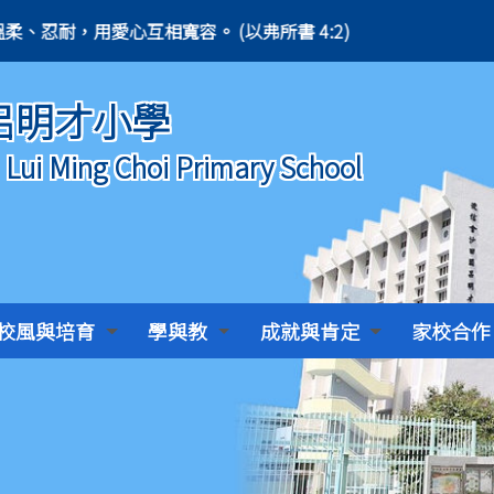
2) 凡事謙虛、溫柔、忍耐，用愛心互相寬容。 (以弗所書 4:2)
呂明才小學
) Lui Ming Choi Primary School
校風與培育
學與教
成就與肯定
家校合作