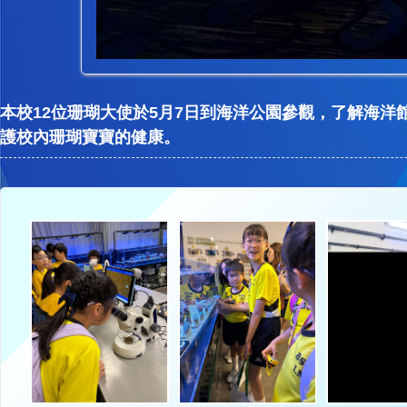
本校12位珊瑚大使於5月7日到海洋公園參觀，了解海
護校內珊瑚寶寶的健康。