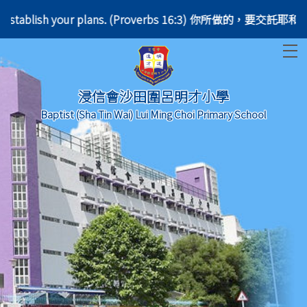
he will establish your plans. (Proverbs 16:3) 你所做
T
浸信會沙田圍呂明才小學
Baptist (Sha Tin Wai) Lui Ming Choi Primary School