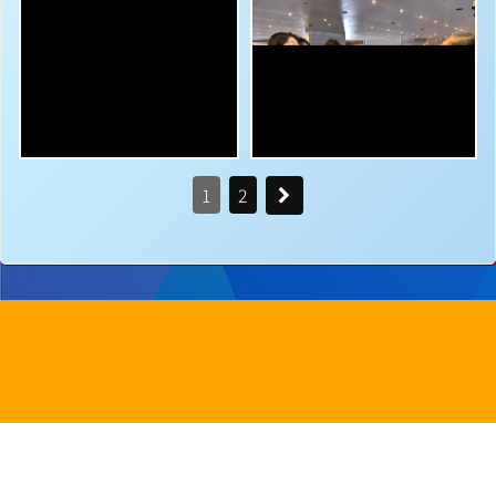
1
2
地址：
新界沙田圓洲角路八號
Address：
8 Yuen Chau Kok Road, Shatin, N.
電話：
2647 6242
傳真：
2635
電郵：
info@bstwlmc.edu.hk