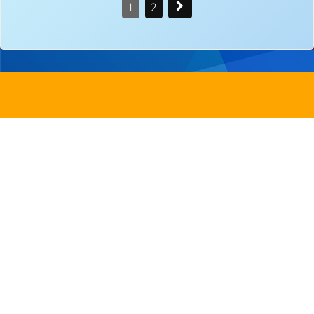
1
2
地址：
新界沙田圓洲角路八號
Address：
8 Yuen Chau Kok Road, Shatin, N.
電話：
2647 6242
傳真：
2635
電郵：
info@bstwlmc.edu.hk
Powered by
Friendly Portal System
v
10.62