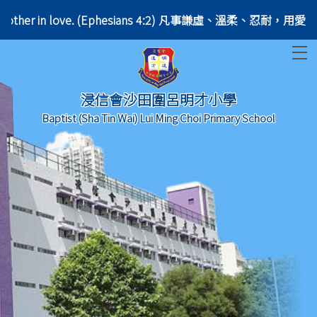
ith one another in love. (Ephesians 4:2) 凡事謙虛、溫柔、忍耐
T
浸信會沙田圍呂明才小學
Baptist (Sha Tin Wai) Lui Ming Choi Primary School