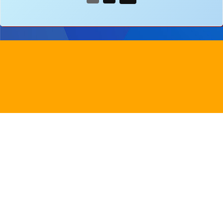
地址：
新界沙田圓洲角路八號
Address：
8 Yuen Chau Kok Road, Shatin, N.
電話：
2647 6242
傳真：
2635
電郵：
info@bstwlmc.edu.hk
Powered by
Friendly Portal System
v
10.62