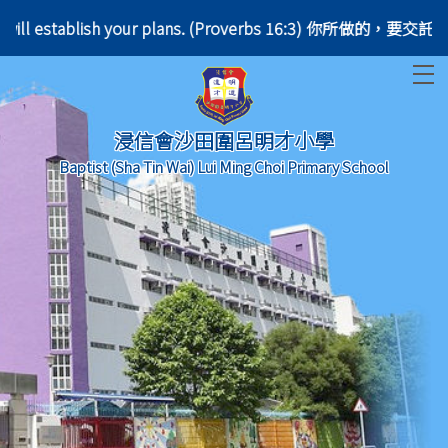
nd he will establish your plans. (Proverbs 16:3) 
T
浸信會沙田圍呂明才小學
Baptist (Sha Tin Wai) Lui Ming Choi Primary School