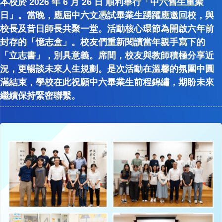
本校於 2026 年 6 月 26 日 順利舉行「中六舊生重聚
日」。當晚，應屆中六文憑試畢業生踴躍應邀回校，與
校長及昔日師長共聚一堂。活動核心環節為開啟六年前
封存的「憶志盒」。校友們重新閱讀當年親手寫下的
「立志書」，別具意義。席間，校友與教師積極分享近
況，更暢談未來人生規劃。是次活動在溫馨的氛圍中圓
滿結束，學校在此祝願中六畢業生前程錦繡，期盼未來
繼續保持緊密聯繫。