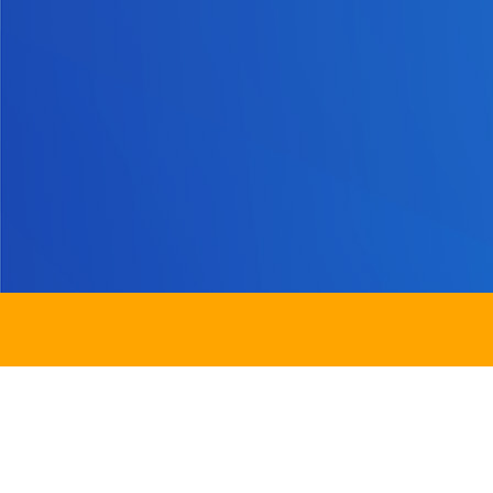
地址：
新界沙田圓洲角路八號
Address：
8 Yuen Chau Kok Road, Shatin, N.
電話：
2647 6242
傳真：
2635
電郵：
info@bstwlmc.edu.hk