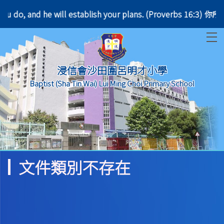
er you do, and he will establish your plans. (Pro
T
浸信會沙田圍呂明才小學
Baptist (Sha Tin Wai) Lui Ming Choi Primary School
文件類別不存在