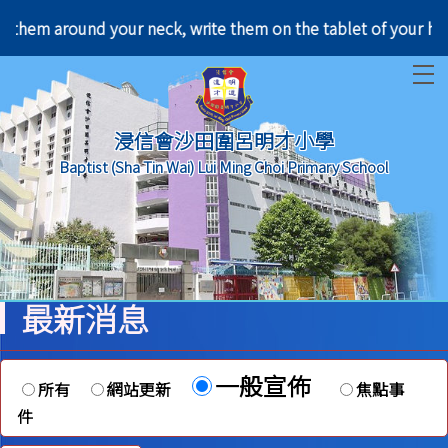
you; bind them around your neck, write them on the 
T
浸信會沙田圍呂明才小學
Baptist (Sha Tin Wai) Lui Ming Choi Primary School
最新消息
一般宣佈
所有
網站更新
焦點事
件