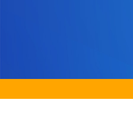
地址：
新界沙田圓洲角路八號
Address：
8 Yuen Chau Kok Road, Shatin, N.
電話：
2647 6242
傳真：
2635
電郵：
info@bstwlmc.edu.hk