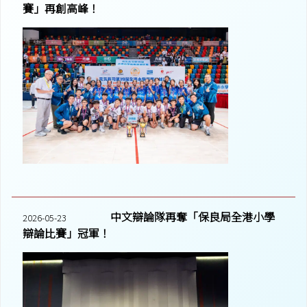
賽」再創高峰！
中文辯論隊再奪「保良局全港小學
2026-05-23
辯論比賽」冠軍！