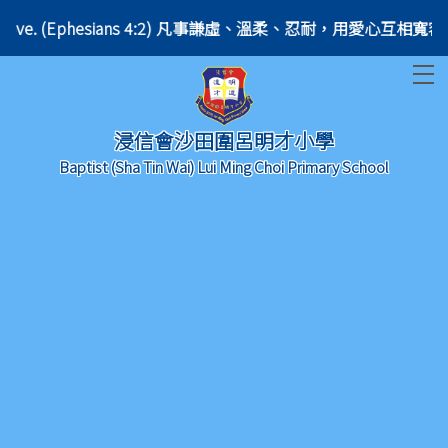
other in love. (Ephesians 4:2) 凡事謙虛、溫柔、忍耐，用愛心互相寬容。 
T
浸信會沙田圍呂明才小學
Baptist (Sha Tin Wai) Lui Ming Choi Primary School