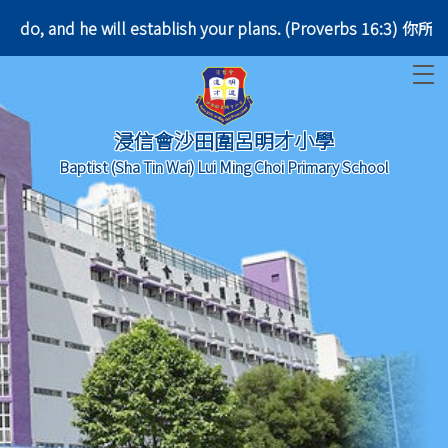
r you do, and he will establish your plans. (Prov
T
浸信會沙田圍呂明才小學
Baptist (Sha Tin Wai) Lui Ming Choi Primary School