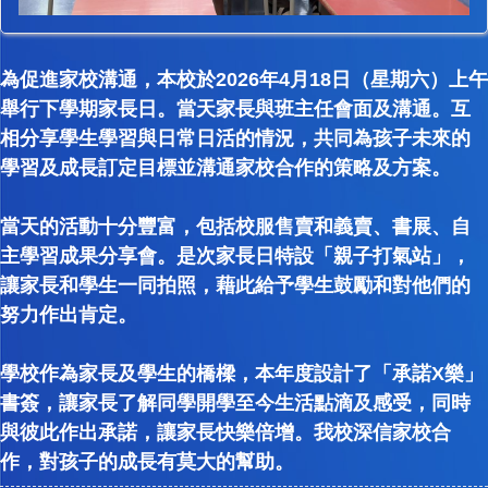
為促進家校溝通，本校於2026年4月18日（星期六）上午
舉行下學期家長日。當天家長與班主任會面及溝通。互
相分享學生學習與日常日活的情況，共同為孩子未來的
學習及成長訂定目標並溝通家校合作的策略及方案。
當天的活動十分豐富，包括校服售賣和義賣、書展、自
主學習成果分享會。是次家長日特設「親子打氣站」，
讓家長和學生一同拍照，藉此給予學生鼓勵和對他們的
努力作出肯定。
學校作為家長及學生的橋樑，本年度設計了「承諾X樂」
書簽，讓家長了解同學開學至今生活點滴及感受，同時
與彼此作出承諾，讓家長快樂倍增。我校深信家校合
作，對孩子的成長有莫大的幫助。