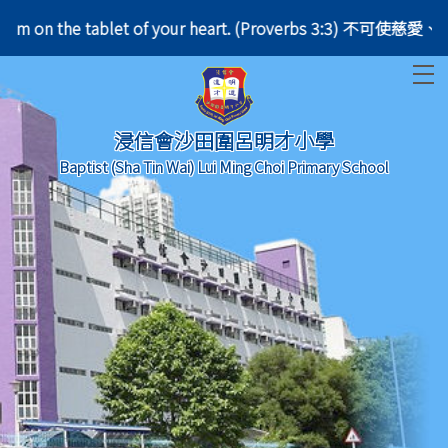
eck, write them on the tablet of your heart. (Prove
T
浸信會沙田圍呂明才小學
Baptist (Sha Tin Wai) Lui Ming Choi Primary School