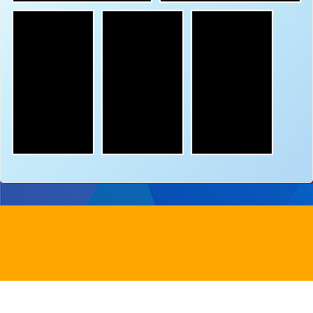
地址：
新界沙田圓洲角路八號
Address：
8 Yuen Chau Kok Road, Shatin, N.
電話：
2647 6242
傳真：
2635
電郵：
info@bstwlmc.edu.hk