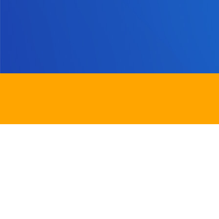
地址：
新界沙田圓洲角路八號
Address：
8 Yuen Chau Kok Road, Shatin, N.
電話：
2647 6242
傳真：
2635
電郵：
info@bstwlmc.edu.hk