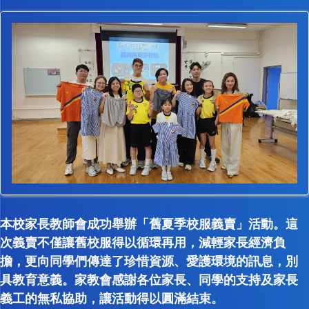
本校家長教師會成功舉辦「舊夏季校服義賣」活動。這
次義賣不僅讓舊校服得以循環再用，減輕家長經濟負
擔，更向同學們傳達了珍惜資源、愛護環境的訊息，別
具教育意義。家教會感謝各位家長、同學的支持及家長
義工的無私協助，讓活動得以圓滿結束。