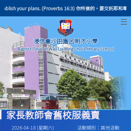
e will establish your plans. (Proverbs 16:3) 你所做的，
T
浸信會沙田圍呂明才小學
Baptist (Sha Tin Wai) Lui Ming Choi Primary School
家長教師會舊校服義賣
2026-04-18 (星期六)
活動類別：其他活動