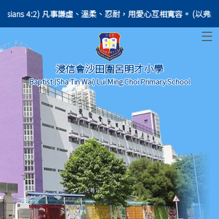
in love. (Ephesians 4:2) 凡事謙虛、溫柔、忍耐，用愛心互相寬容。 (以弗所書
T
浸信會沙田圍呂明才小學
Baptist (Sha Tin Wai) Lui Ming Choi Primary School