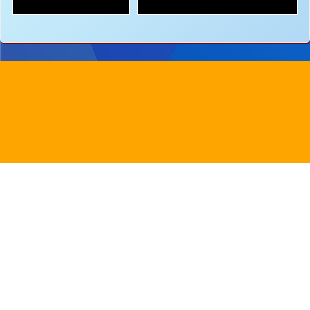
地址：
新界沙田圓洲角路八號
Address：
8 Yuen Chau Kok Road, Shatin, N.
電話：
2647 6242
傳真：
2635
電郵：
info@bstwlmc.edu.hk
Powered by
Friendly Portal System
v
10.62