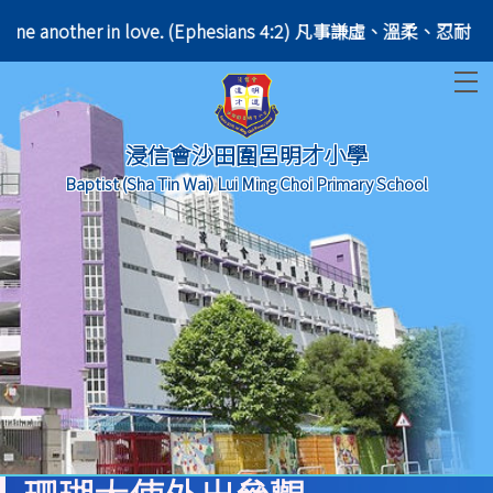
ing with one another in love. (Ephesians 4:2) 凡事謙虛、
T
浸信會沙田圍呂明才小學
Baptist (Sha Tin Wai) Lui Ming Choi Primary School