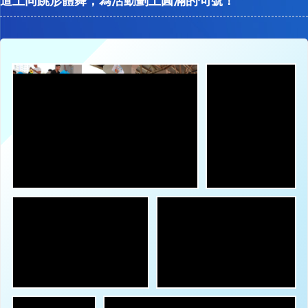
道上同跳形體舞，為活動劃上圓滿的句號！