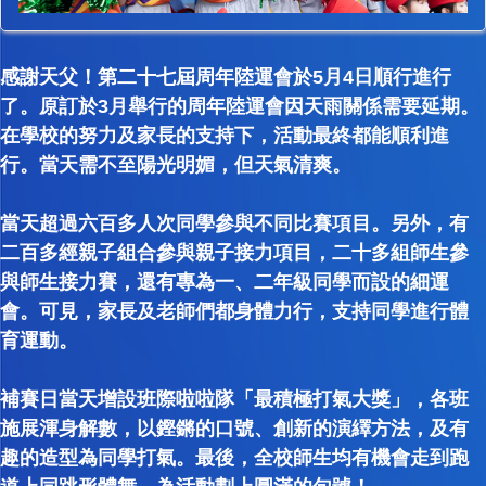
感謝天父！第二十七屆周年陸運會於5月4日順行進行
了。原訂於3月舉行的周年陸運會因天雨關係需要延期。
在學校的努力及家長的支持下，活動最終都能順利進
行。當天需不至陽光明媚，但天氣清爽。
當天超過六百多人次同學參與不同比賽項目。另外，有
二百多經親子組合參與親子接力項目，二十多組師生參
與師生接力賽，還有專為一、二年級同學而設的細運
會。可見，家長及老師們都身體力行，支持同學進行體
育運動。
補賽日當天增設班際啦啦隊「最積極打氣大獎」，各班
施展渾身解數，以鏗鏘的口號、創新的演繹方法，及有
趣的造型為同學打氣。最後，全校師生均有機會走到跑