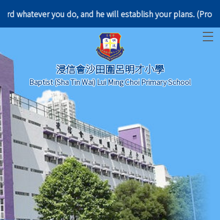
 Lord whatever you do, and he will establish your 
T
浸信會沙田圍呂明才小學
Baptist (Sha Tin Wai) Lui Ming Choi Primary School