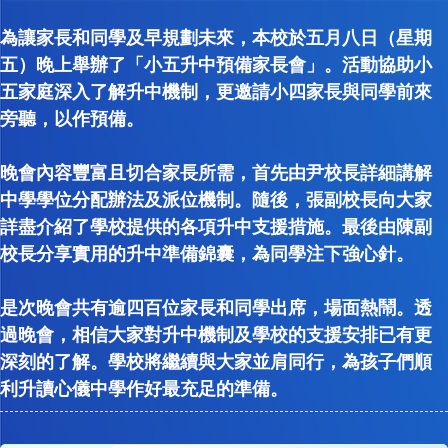
為讓家長和同學及早規劃未來，本校於五月八日（星期
五）晚上舉辦了「小五升中預備家長會」。活動協助小
五家庭深入了解升中機制，更邀請小四家長與同學前來
旁聽，以作預備。
晚會內容豐富且切合家長所需，首先由尹校長詳細講解
中學學位分配辦法及派位機制。隨後，張副校長向大家
詳盡介紹了學校提供的各項升中支援措施。最後由陳副
校長分享實用的升中準備錦囊，為同學注下強心針。
是次晚會共有逾四百位家長和同學出席，場面熱鬧。透
過晚會，相信大家對升中機制及學校的支援安排已有更
深刻的了解。學校將繼續與大家並肩同行，為孩子們順
利升讀心儀中學作好最充足的準備。