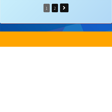
1
2
地址：
新界沙田圓洲角路八號
Address：
8 Yuen Chau Kok Road, Shatin, N.
電話：
2647 6242
傳真：
2635
電郵：
info@bstwlmc.edu.hk