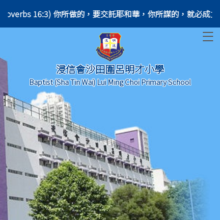
your plans. (Proverbs 16:3) 你所做的，要交託耶和華，你所謀的，就必成立。
T
浸信會沙田圍呂明才小學
Baptist (Sha Tin Wai) Lui Ming Choi Primary School