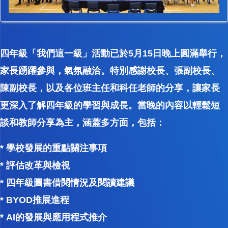
四年級「我們這一級」活動已於5月15日晚上圓滿舉行，
家長踴躍參與，氣氛融洽。特別感謝校長、張副校長、
陳副校長，以及各位班主任和科任老師的分享，讓家長
更深入了解四年級的學習與成長。當晚的內容以輕鬆短
談和教師分享為主，涵蓋多方面，包括：
* 學校發展的重點關注事項
* 評估改革與檢視
* 四年級圖書借閱情況及閱讀建議
* BYOD推展進程
* AI的發展與應用程式推介