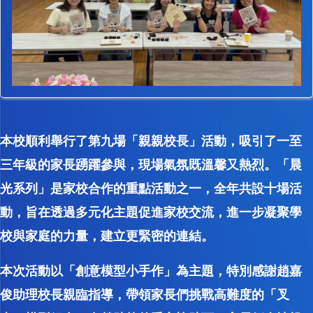
本校順利舉行了第九場「親親校長」活動，吸引了一至
三年級的家長踴躍參與，現場氣氛既溫馨又熱烈。「晨
光系列」是家校合作的重點活動之一，全年共設十場活
動，旨在透過多元化主題促進家校交流，進一步凝聚學
校與家庭的力量，建立更緊密的連結。
本次活動以「創意模型小手作」為主題，特別感謝趙嘉
俊助理校長親臨指導，帶領家長們挑戰高難度的「叉