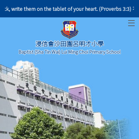
und your neck, write them on the tablet of your hear
T
浸信會沙田圍呂明才小學
Baptist (Sha Tin Wai) Lui Ming Choi Primary School