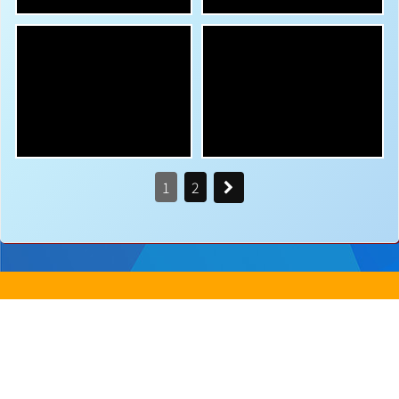
1
2
地址：
新界沙田圓洲角路八號
Address：
8 Yuen Chau Kok Road, Shatin, N.
電話：
2647 6242
傳真：
2635
電郵：
info@bstwlmc.edu.hk