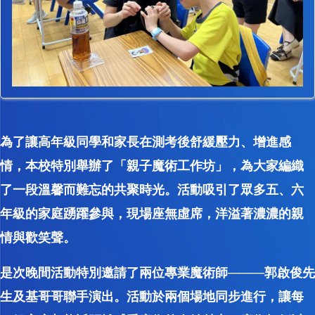
為了讓高年級同學和家長在測考後舒緩壓力、增進感
情，本校特別舉辦了「親子魔術工作坊」，為大家編織
了一段溫馨而難忘的共聚時光。活動吸引了眾多五、六
年級的家庭踴躍參與，現場座無虛席，洋溢著濃濃的親
情與歡笑聲。
是次晚間活動特別邀請了兩位專業魔術師────郭啟俊先
生及基哥哥聯手演出。活動於兩個場地同步進行，讓每