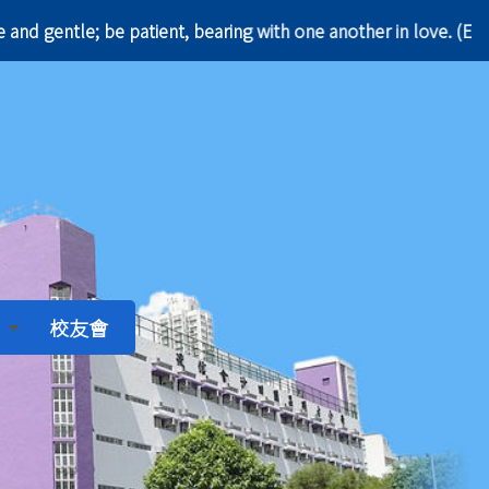
and gentle; be patient, bearing with one another i
校友會