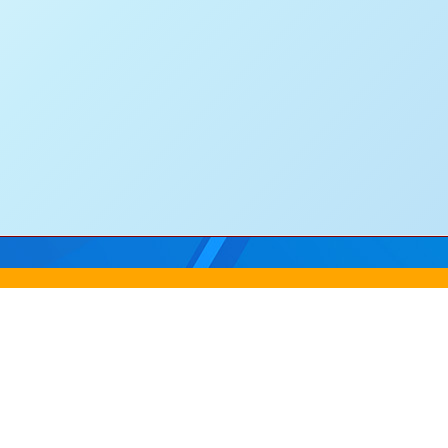
田圓洲角路八號
Addre
242
傳真：
2635 0132