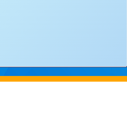
ss：
8 Yuen Chau Kok Road, Shatin, N.T.
電郵：
info@bstwlmc.edu.hk