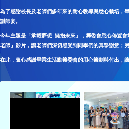
為了感謝校長及老師們多年來的耐心教導與悉心栽培，畢業生
謝師宴。
今年主題是「承載夢想 擁抱未來」，籌委會悉心佈置會
老師」影片，讓老師們深切感受到同學們的真摯謝意；
在此，衷心感謝畢業生活動籌委會的用心籌劃與付出，