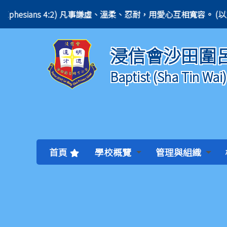
r in love. (Ephesians 4:2) 凡事謙虛、溫柔、忍耐，用愛心互相寬容。 (以弗
浸信會沙田圍
Baptist (Sha Tin Wai
首頁
學校概覽
管理與組織