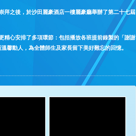
在畢業崇拜之後，於沙田麗豪酒店一樓麗豪廳舉辦了第二十七屆
更精心安排了多項環節：包括播放各班提前錄製的「謝謝
面溫馨動人，為全體師生及家長留下美好難忘的回憶。